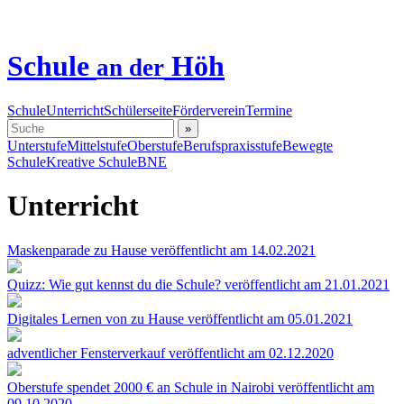
Schule
Höh
an der
Schule
Unterricht
Schülerseite
Förderverein
Termine
»
Unterstufe
Mittelstufe
Oberstufe
Berufspraxisstufe
Bewegte
Schule
Kreative Schule
BNE
Unterricht
Maskenparade zu Hause
veröffentlicht am 14.02.2021
Quizz: Wie gut kennst du die Schule?
veröffentlicht am 21.01.2021
Digitales Lernen von zu Hause
veröffentlicht am 05.01.2021
adventlicher Fensterverkauf
veröffentlicht am 02.12.2020
Oberstufe spendet 2000 € an Schule in Nairobi
veröffentlicht am
09.10.2020