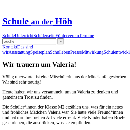
Schule
Höh
an der
Schule
Unterricht
Schülerseite
Förderverein
Termine
»
Kontakt
Das sind
wir
Ausstattung
Speiseplan
Schulleben
Presse
Mitwirkung
Schulentwick
Wir trauern um Valeria!
Völlig unerwartet ist eine Mitschülerin aus der Mittelstufe gestorben.
Wir sind sehr traurig!
Heute haben wir uns versammelt, um an Valeria zu denken und
gemeinsam Trost zu finden.
Die Schüler*innen der Klasse M2 erzählen uns, was für ein nettes
und fröhliches Mädchen Valeria war. Sie hatte viele Freund*innen
und hat mir ihrer netten Art viele erfreut. Viele Kinder haben Briefe
geschrieben, die ausdrücken, was sie empfinden.