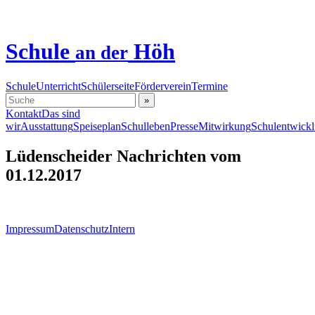
Schule
Höh
an der
Schule
Unterricht
Schülerseite
Förderverein
Termine
»
Kontakt
Das sind
wir
Ausstattung
Speiseplan
Schulleben
Presse
Mitwirkung
Schulentwick
Lüdenscheider Nachrichten vom
01.12.2017
Impressum
Datenschutz
Intern