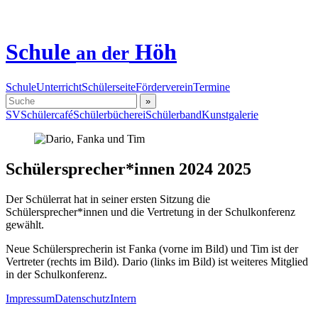
Schule
Höh
an der
Schule
Unterricht
Schülerseite
Förderverein
Termine
»
SV
Schülercafé
Schülerbücherei
Schülerband
Kunstgalerie
Schülersprecher*innen 2024 2025
Der Schülerrat hat in seiner ersten Sitzung die
Schülersprecher*innen und die Vertretung in der Schulkonferenz
gewählt.
Neue Schülersprecherin ist Fanka (vorne im Bild) und Tim ist der
Vertreter (rechts im Bild). Dario (links im Bild) ist weiteres Mitglied
in der Schulkonferenz.
Impressum
Datenschutz
Intern